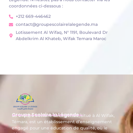
coordonnées ci-dessous :
+212 669-446462
contact@groupescolairelalegende.ma
Lotissement Al Wifaq, N° 1191, Boulevard Dr
Abdelkrim Al Khateb, Wifak Temara Maroc
Groupe Scolaire la Légende :
Le Groupe Scolaire La Légende, situé à Al Wifak,
Témara, est un établissement d’enseignement
engagé pour une éducation de qualité, où le