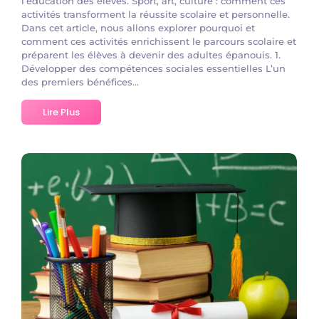
l’éducation des élèves. Sport, art, culture : comment ces
activités transforment la réussite scolaire et personnelle.
Dans cet article, nous allons explorer pourquoi et
comment ces activités enrichissent le parcours scolaire et
préparent les élèves à devenir des adultes épanouis. 1.
Développer des compétences sociales essentielles L’un
des premiers bénéfices...
Lire Plus