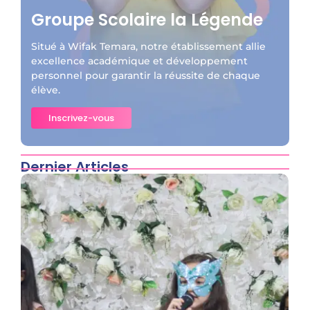
Groupe Scolaire la Légende
Situé à Wifak Temara, notre établissement allie
excellence académique et développement
personnel pour garantir la réussite de chaque
élève.
Inscrivez-vous
Dernier Articles