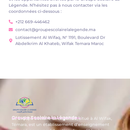
Légende. N’hésitez pas à nous contacter via les
coordonnées ci-dessous :
+212 669-446462
contact@groupescolairelalegende.ma
Lotissement Al Wifaq, N° 1191, Boulevard Dr
Abdelkrim Al Khateb, Wifak Temara Maroc
Groupe Scolaire la Légende :
Le Groupe Scolaire La Légende, situé à Al Wifak,
Témara, est un établissement d’enseignement