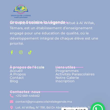
Groupe Scolaire la Légende :
Le Groupe Scolaire La Légende, situé à Al Wifak,
Témara, est un établissement d’enseignement
engagé pour une éducation de qualité, où le
développement intégral de chaque élève est une
priorité.
À propos de l'école
Liens utiles
Accueil
Programmes
À Propos
Activités Parascolaires
Contact
Notre Galerie
Blog
Inscription
Contactez-nous
+212 669-446462
contact@groupescolairelalegende.ma
Lot. Al Wifaq, N° 1191, Bd Dr Abdelkrim Al Khateb, Temara