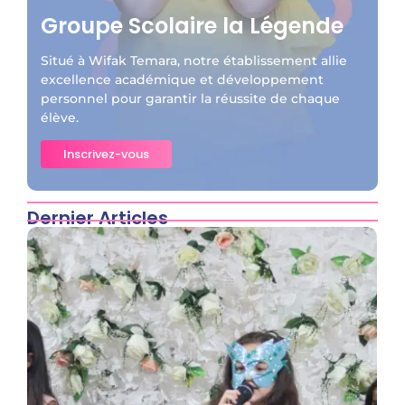
Groupe Scolaire la Légende
Situé à Wifak Temara, notre établissement allie
excellence académique et développement
personnel pour garantir la réussite de chaque
élève.
Inscrivez-vous
Dernier Articles